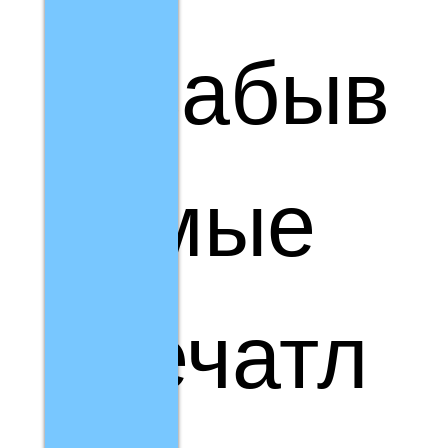
незабыв
аемые
впечатл