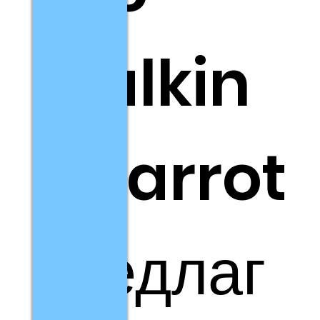
Walkin
g Parrot
предлаг