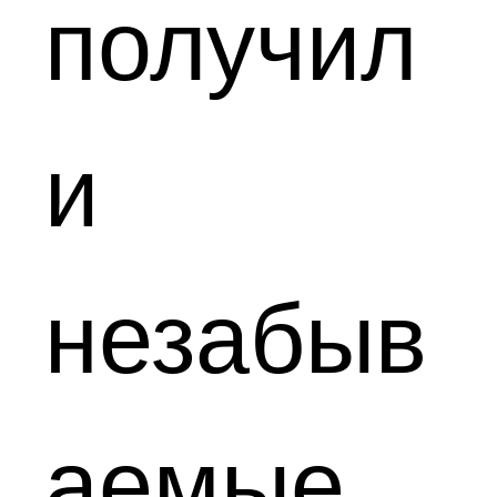
получил
и
незабыв
аемые