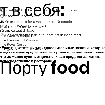
т в себя:
🗓 Possibility to schedule from Tuesday to Sunday
​​​​​​​​​​​​​​​​​​​​​​🕒 A food tour of around 3 hours
​​​​​​​​​​​​​​​​​​​​​​👥 An experience for a maximum of 15 people
​​​​​​​​​​​​​​​​​​​​​​​​🚩 A professional foodie guide
Museum of Warsaw
​​​​​​​​​​​​​​​​​​🥘 Typical polish food
Castle Square
​​​​​​​​​​​​🥂 Drinks that are a part of our pre-established menu
The Warsaw Barbican
The Mermaid of Warsaw
The Royal Castle
*Если вы хотите выпить дополнительные напитки, которые
The gardens of the Royal Castle​​​​​​​​​​​​​​​​​​​​​​
входят в наше предварительно установленное меню, знайт
что их можно купить отдельно, и вам придется заплатить
Порту food
непосредственно в ресторане. .
​
tour включа