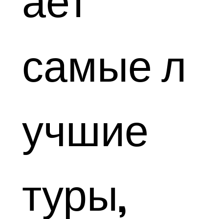
ает
самые л
учшие
туры,