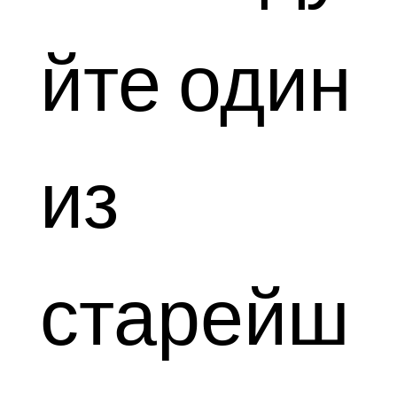
йте один
из
старейш