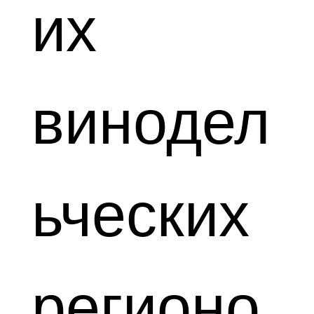
их
винодел
ьческих
регионо