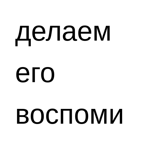
делаем
его
воспоми