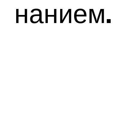
нанием.
Исследовать
Порту food
tour включ