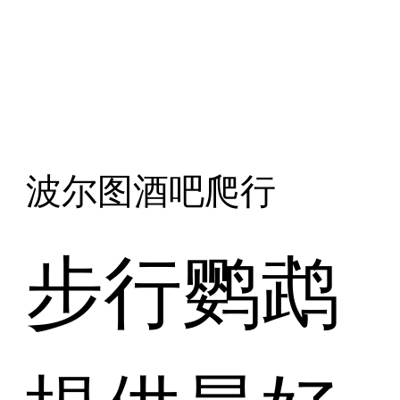
波尔图酒吧爬行
步行鹦鹉