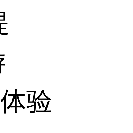
提
游
您体验