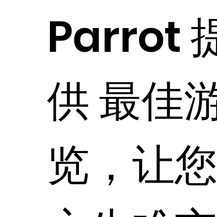
Parrot 
供 最佳
览，让