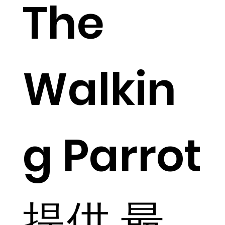
The
Walkin
g Parrot
提供 最