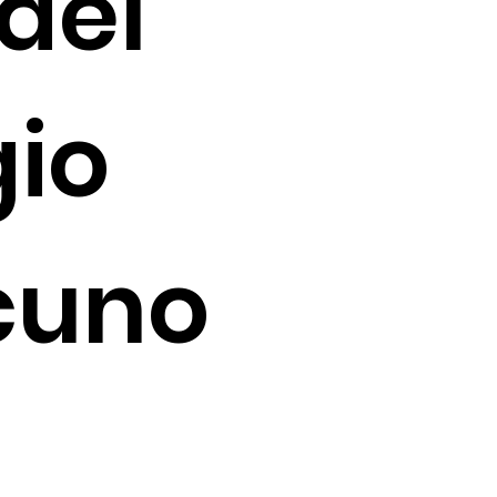
 del
gio
cuno