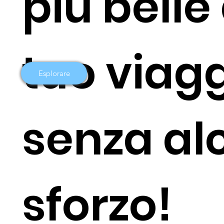
più belle
tuo viag
Esplorare
senza al
sforzo!