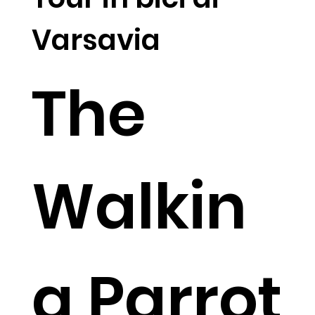
Varsavia
The
Walkin
g Parrot