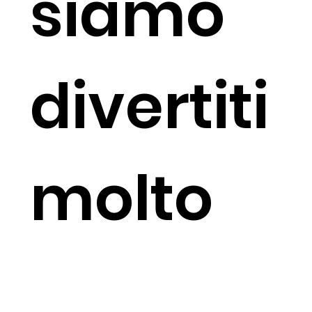
siamo
divertiti
molto
Siamo stati benissimo durante il tour gastronomico.
La nostra guida era molto cortese e ben informata sul
cibo che stavamo mangiando, oltre ad essere in grado
di rispondere ad altre domande che ci sono venute in
mente sulla zona. Lo consiglierei a chiunque cerchi