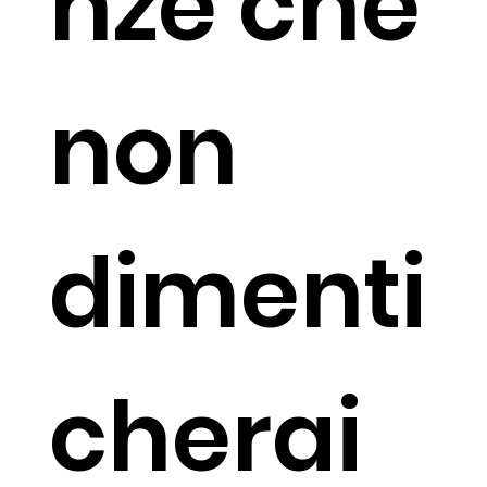
nze che
non
dimenti
cherai