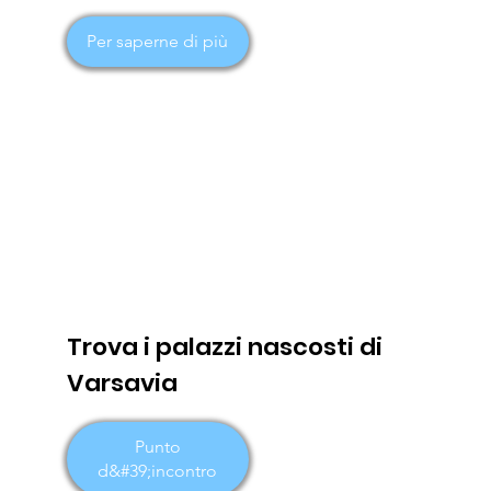
Per saperne di più
Trova i palazzi nascosti di
Varsavia
Punto
d&#39;incontro