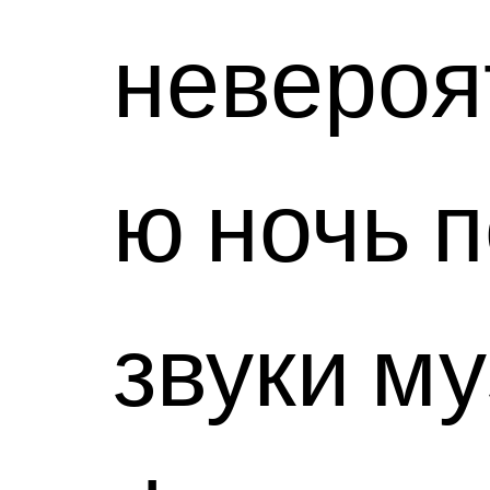
невероя
ю ночь 
звуки м