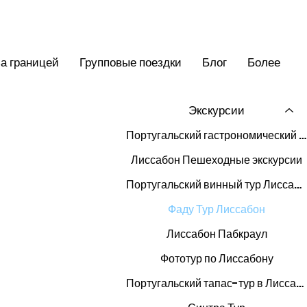
а границей
Групповые поездки
Блог
Более
Экскурсии
Португальский гастрономический тур в Лиссабоне
Лиссабон Пешеходные экскурсии
Португальский винный тур Лиссабон
Фаду Тур Лиссабон
Лиссабон Пабкраул
Фототур по Лиссабону
Португальский тапас-тур в Лиссабоне