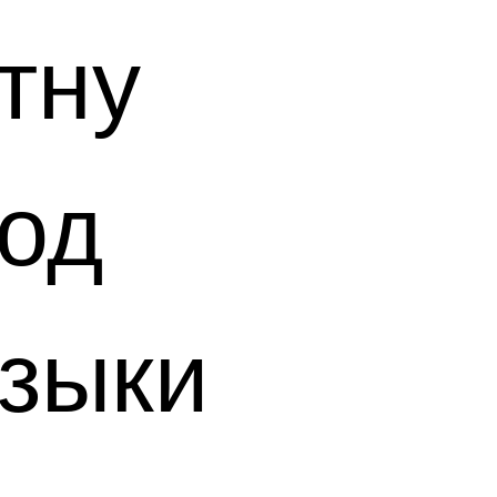
тну
под
узыки