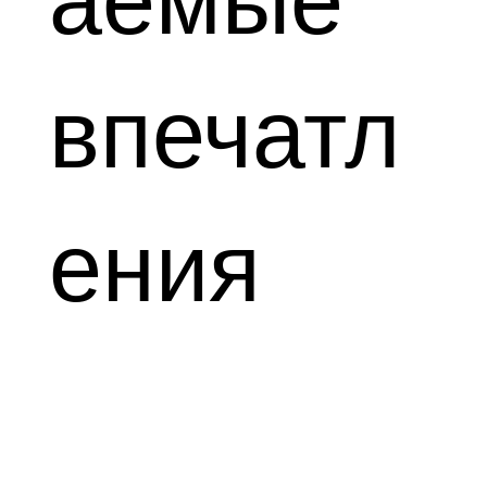
аемые
впечатл
ения
Исследовать