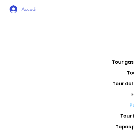
Accedi
Tou
Tour del
P
Tour 
Tapas 