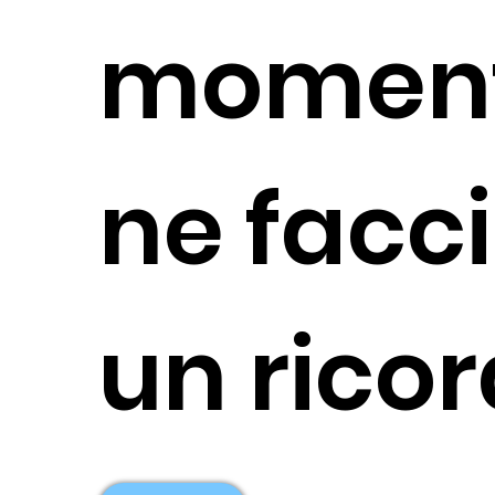
moment
ne fac
un rico