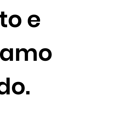
o e
ciamo
rdo.