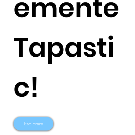
emente
Tapasti
c!
Esplorare