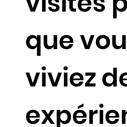
visites 
que vou
viviez d
expérie