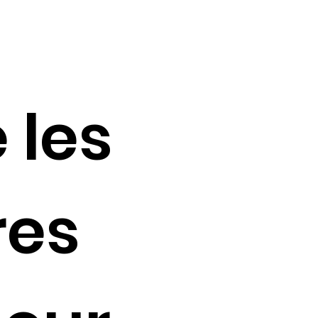
 les
res