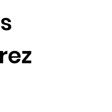
s
rez