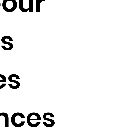
pour
s
es
nces