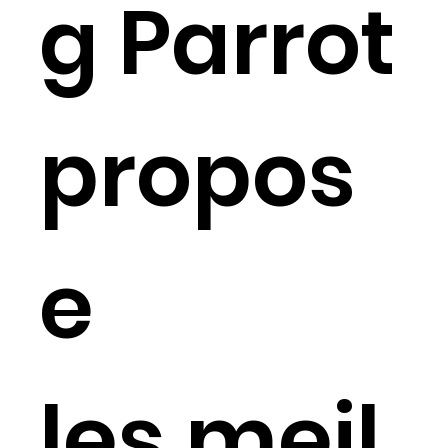
g Parrot
propos
e
les meil