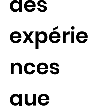
des
expérie
nces
que