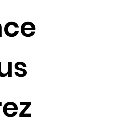
nce
us
rez