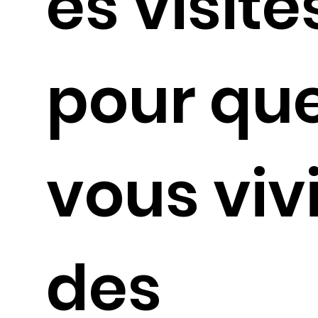
es visite
pour qu
vous viv
des