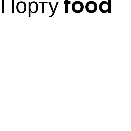
Порту food
​
tour включа
т в себя:
Adult ticket: 79€
Children under 16 years old: 60€
*Если вы хотите выпить дополнительные напитки, которые
входят в наше предварительно установленное меню, знайт
что их можно купить отдельно, и вам придется заплатить
непосредственно в ресторане. .
​