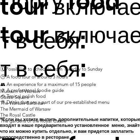
Порту food
tour включа
tour включа
т в себя:
т в себя:
🗓 Possibility to schedule from Tuesday to Sunday
​​​​​​​​​​​​​​​​​​​​​​🕒 A food tour of around 3 hours
​​​​​​​​​​​​​​​​​​​​​​👥 An experience for a maximum of 15 people
​​​​​​​​​​​​​​​​​​​​​​​​🚩 A professional foodie guide
Museum of Warsaw
​​​​​​​​​​​​​​​​​​🥘 Typical polish food
Castle Square
​​​​​​​​​​​​🥂 Drinks that are a part of our pre-established menu
The Warsaw Barbican
The Mermaid of Warsaw
The Royal Castle
*Если вы хотите выпить дополнительные напитки, которые
The gardens of the Royal Castle​​​​​​​​​​​​​​​​​​​​​​
входят в наше предварительно установленное меню, знайт
что их можно купить отдельно, и вам придется заплатить
непосредственно в ресторане. .