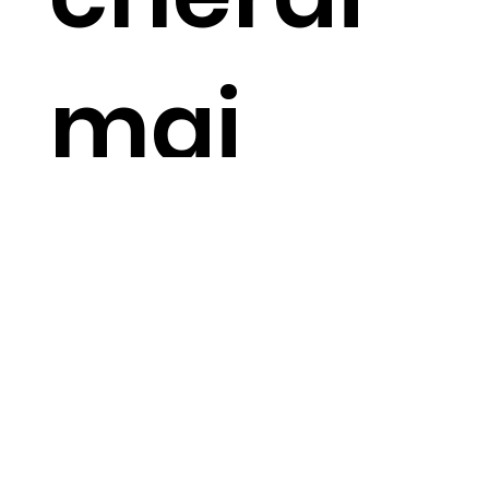
mai
Esplorare
Lisbona
Città ricca di storie da