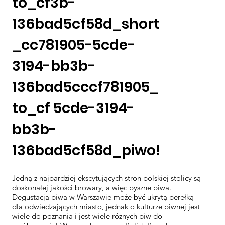
to_cf3b-
136bad5cf58d_short
_cc781905-5cde-
3194-bb3b-
136bad5cccf781905_
to_cf 5cde-3194-
bb3b-
136bad5cf58d_piwo!
Jedną z najbardziej ekscytujących stron polskiej stolicy są
doskonałej jakości browary, a więc pyszne piwa.
Degustacja piwa w Warszawie może być ukrytą perełką
dla odwiedzających miasto, jednak o kulturze piwnej jest
wiele do poznania i jest wiele różnych piw do