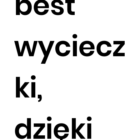
best
wyciecz
ki,
dzięki