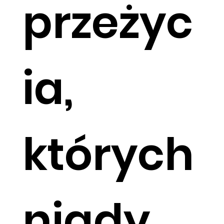
przeżyc
ia,
których
nigdy