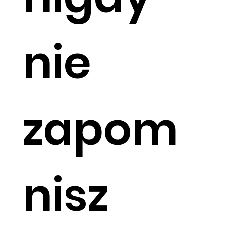
nie
zapom
nisz