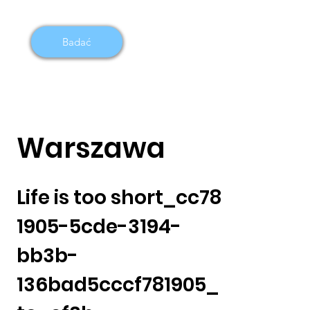
Badać
Warszawa
Life is too short_cc78
1905-5cde-3194-
bb3b-
136bad5cccf781905_