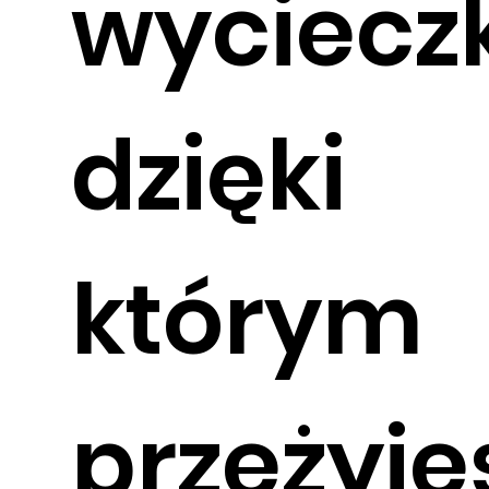
wycieczk
dzięki
którym
przeżyje