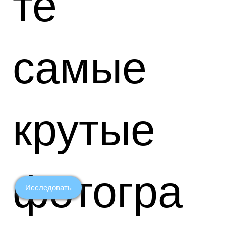
те
самые
крутые
фотогра
Исследовать