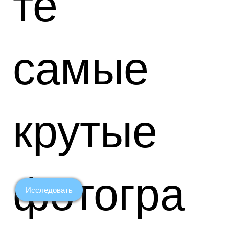
те
самые
крутые
фотогра
Исследовать