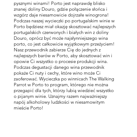
pysznymi winami! Porto jest naprawdę blisko
znanej doliny Douro, gdzie połączenie słońca i
wzgórz daje niesamowicie dojrzałe winogrona!
Podczas naszej wycieczki po portugalskim winie w
Porto będziesz miał okazję skosztować najlepszych
portugalskich czerwonych i białych win z doliny
Douro, oprócz być może najsłynniejszego wina
porto, co jest całkowicie wyjątkowym przeżyciem!
Nasz przewodnik zabierze Cię do jednych z
najlepszych barów w Porto, aby skosztować win i
opowie Ci wszystko o procesie produkcji wina.
Podczas degustacji danego wina przewodnik
pokaże Ci nuty i cechy, które wino może Ci
zaoferować. Wycieczka po winnicach The Walking
Parrot w Porto to program, którego nie można
przegapić dla tych, którzy lubią wiedzieć wszystko
o pijanym winie. Uznajmy razem najważniejszy
napój alkoholowy ludzkości w niesamowitym
mieście Porto!