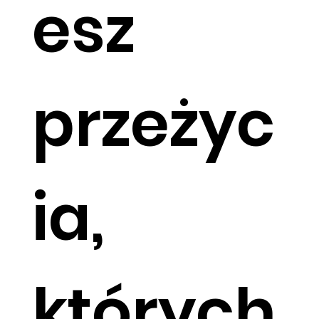
esz
przeżyc
ia,
których