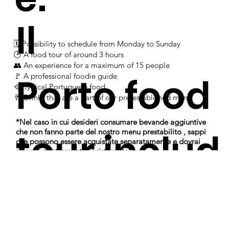
Il
🗓 Possibility to schedule from Monday to Sunday
​​​​​​​​​​​​​​​​​​​​​​🕒 A food tour of around 3 hours
​​​​​​​​​​​​​​​​​​​​​​👥 An experience for a maximum of 15 people
Porto food
​​​​​​​​​​​​​​​​​​​​​​​​🚩 A professional foodie guide
​​​​​​​​​​​​​​​​​​🥘 Typical Portuguese food
​​​​​​​​​​​​🥂 Drinks that are a part of our pre-established menu
*Nel caso in cui desideri consumare bevande aggiuntive
tour includ
che non fanno parte del nostro menu prestabilito , sappi
che possono essere acquistate separatamente e dovrai
pagare direttamente al ristorante .
​
e: