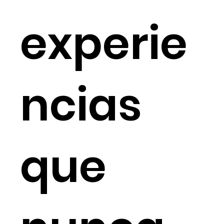
experie
ncias
que