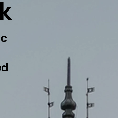
k
ic
ed