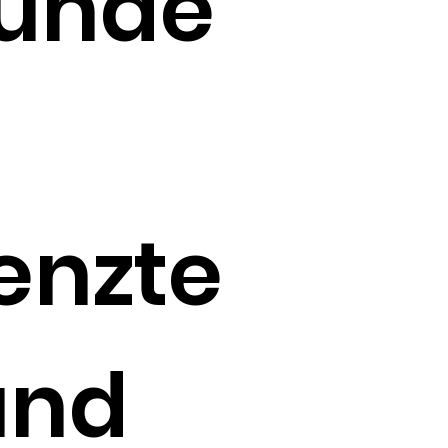
eunde
enzte
und