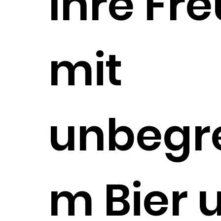
Ihre Fr
mit
unbegr
m Bier 