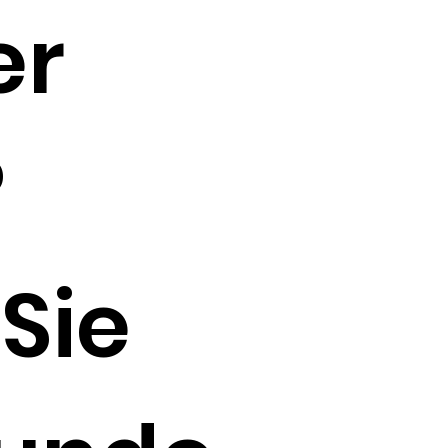
er
?
 Sie