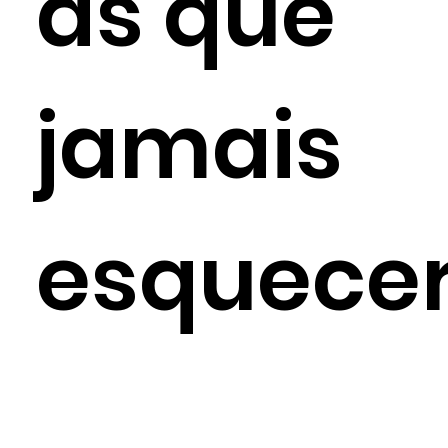
as que
jamais
esquece